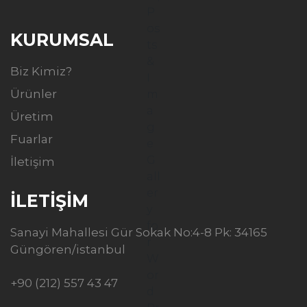
KURUMSAL
Biz Kimiz?
Ürünler
Üretim
Fuarlar
İletişim
İLETİŞİM
Sanayi Mahallesi Gür Sokak No:4-8 Pk: 34165
Güngören/istanbul
+90 (212) 557 43 47