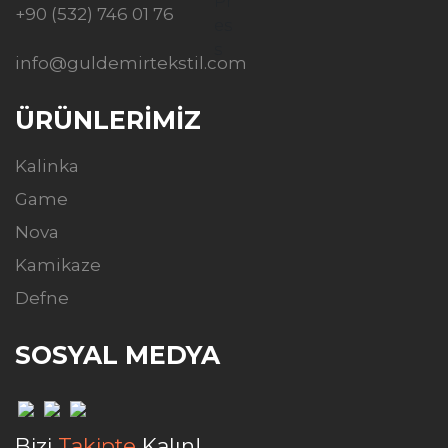
+90 (532) 746 01 76
info@guldemirtekstil.com
ÜRÜNLERİMİZ
Kalinka
Game
Nova
Kamikaze
Defne
SOSYAL MEDYA
Bizi
Takipte
Kalın!