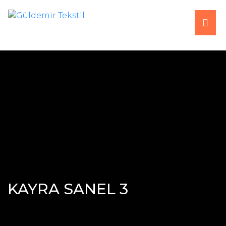
ANA SAYFA
HAKKIMIZDA
ÜRÜNLER
ÜRETİM
FUARLAR
KAYRA SANEL 3
İLETİŞİM