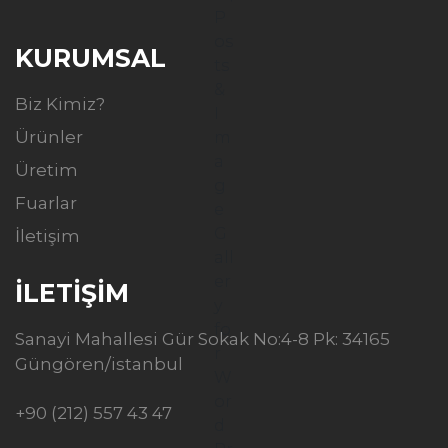
KURUMSAL
Biz Kimiz?
Ürünler
Üretim
Fuarlar
İletişim
İLETİŞİM
Sanayi Mahallesi Gür Sokak No:4-8 Pk: 34165
Güngören/istanbul
+90 (212) 557 43 47