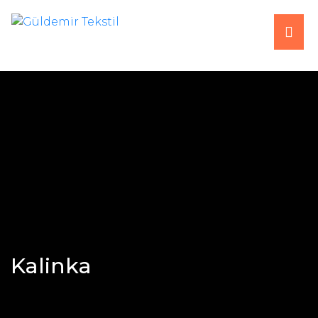
ANA SAYFA
HAKKIMIZDA
ÜRÜNLER
ÜRETİM
FUARLAR
Kalinka
İLETİŞİM