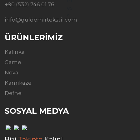
+90 (532) 746 01 76
info@guldemirtekstil.com
ÜRÜNLERİMİZ
Kalinka
Game
Nova
Kamikaze
Defne
SOSYAL MEDYA
Bizi
Takipte
Kalın!